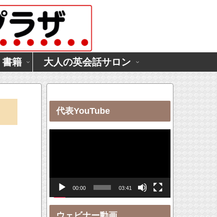
・書籍
大人の英会話サロン
代表YouTube
動
画
プ
レ
00:00
03:41
ー
ヤ
ウェビナー動画