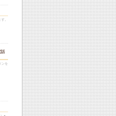
ます。
電話
タンを
）●