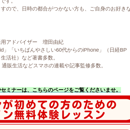
定です。
ますので、日時の都合がつかない方も、ご自身のお好き
活用アドバイザー 増田由紀
id」「いちばんやさしい60代からのiPhone」（日経BP
と生活社）など著書多数。
、通販生活などスマホの連載や記事監修多数。
やセミナーは、こちらのページをご覧くださいませ
。