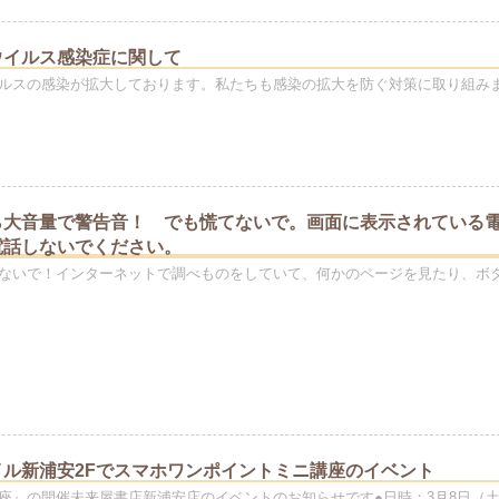
ウイルス感染症に関して
ルスの感染が拡大しております。私たちも感染の拡大を防ぐ対策に取り組み
ら大音量で警告音！ でも慌てないで。画面に表示されている
電話しないでください。
ないで！インターネットで調べものをしていて、何かのページを見たり、ボ
イル新浦安2Fでスマホワンポイントミニ講座のイベント
座』の開催未来屋書店新浦安店のイベントのお知らせです●日時：3月8日（土