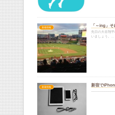
「～ing」
新着情報
先日の大谷翔平
いましょう。...
新宿でiPho
新着情報
--------------------