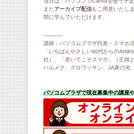
当日は、パソコンでCanvaを使う予
また
アーカイブ配信
もご用意いたし
間に学んでいただけます。
———–
講師：パソコムプラザ代表・スマホ
「いちばんやさしい60代からのAndro
社）、「老いてこそスマホ」（主婦
ハルメク、クロワッサン、JA家の光
パソコムプラザで現在募集中の講座