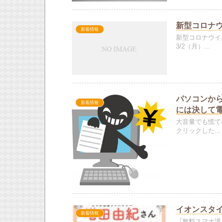
新型コロナ
新着情報
新型コロナウイ
3/2（月）...
パソコンか
新着情報
には決して
大音量でも慌て
クリックした...
イオンスタ
新着情報
『無料スマホ講