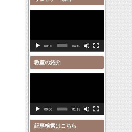
ー
動
画
プ
レ
00:00
04:15
ー
ヤ
教室の紹介
ー
動
画
プ
レ
00:00
01:15
ー
ヤ
記事検索はこちら
ー