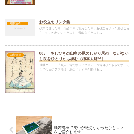
お役立ちリンク集
在校生の方へ
授業で使ったり、作品作りに利用したり。お役立ちリンク集はこち
らです。かわいいイラスト、素敵なイラスト...
003 あしびきの山鳥の尾のしだり尾の ながなが
新着情報
し夜をひとりかも寝む（柿本人麻呂）
連載コーナー「百人一首で学ぶアプリ」、３首目はこちらです。そ
して今日のアプリは、鳥のさえずりが聞ける...
脳若講座で笑いが絶えなかったひとコマ
をご紹介します