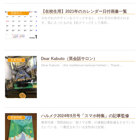
【在校生用】2021年のカレンダー日付画像一覧
在校生の方へ
それぞれのデザインをクリックすると、12か月分が表示されま
す。気に入ったものを【右クリック】して保存...
Dear Kabuto（英会話サロン）
新着情報
Dear Kabuto （the traditional samurai helmet ）Thank...
ハルメク2024年9月号「スマホ特集」の記事監修
新着情報
教室代表・増田由紀が「新スマホ塾」の連載記事監修をさせていた
だいている、一番読まれている女性向け定期...