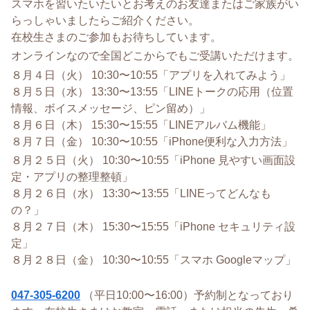
スマホを習いたいたいとお考えのお友達またはご家族がい
らっしゃいましたらご紹介ください。
在校生さまのご参加もお待ちしています。
オンラインなので全国どこからでもご受講いただけます。
８月４日（火） 10:30〜10:55
「アプリを入れてみよう
」
８月５日
（水） 13:30〜13:55「LINEトークの応用（位置
情報、ボイスメッセージ、ピン留め）
」
８月６日（木） 15:30〜15:55
「LINEアルバム機能
」
８月７日（金） 10:30〜10:55
「iPhone便利な入力方法
」
８月２５日（火） 10:30〜10:55
「iPhone 見やすい画面設
定・アプリの整理整頓
」
８月２６日
（水） 13:30〜13:55「LINEってどんなも
の？
」
８月
２７
日（木） 15:30〜15:55
「iPhone セキュリティ設
定
」
８月
２８
日（金） 10:30〜10:55
「スマホ Googleマップ
」
047-305-6200
（平日10:00〜16:00）予約制となっており