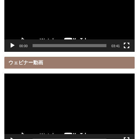
レ
ー
ヤ
ー
00:00
03:41
ウェビナー動画
動
画
プ
レ
ー
ヤ
ー