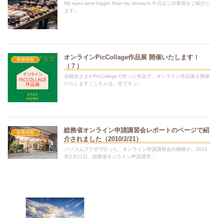
My eyes were bigger than my stomach.今月はこの表現をご紹介し
ます...
オンラインPicCollage作品展 開催いたします！
新着情報
（７）
在校生さまがPicCollageで作った作品で、オンライン作品展を開催
いたします！こちらは、全てオン...
総務省オンライン申請講習会レポートのページで紹
新着情報
介されました（2010/2/21）
パソコムプラザで行った、オンライン申請講習会の模様が、2010
年2月21日、総務省オンライン申請講習...