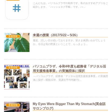
こんにちは。パソコムプラザの柏井です。私のおすすめアプリをご
紹介します。「ハッシュタグ手帳」です。ハ...
来週の授業（2017/5/22～5/26）
新着情報
最近、涼しい日が続いておりますが、皆さま体調いかがでしょう
か。今日は旬の野菜ということで、らっきょう...
パソコムプラザ、令和4年度も総務省「デジタル活
新着情報
用支援推進事業」の実施団体に採択
～パソコムプラザ、総務省「デジタル活用支援推進事業」の実施団
体に採択～開校22年、受講生平均年齢70...
My Eyes Were Bigger Than My Stomach(英会話
新着情報
サロンブログ)