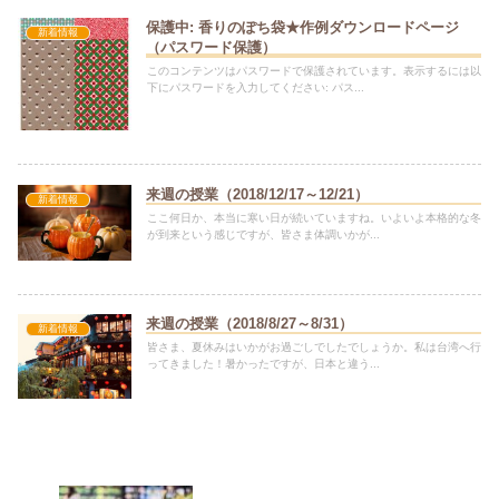
保護中: 香りのぽち袋★作例ダウンロードページ
新着情報
（パスワード保護）
このコンテンツはパスワードで保護されています。表示するには以
下にパスワードを入力してください: パス...
来週の授業（2018/12/17～12/21）
新着情報
ここ何日か、本当に寒い日が続いていますね。いよいよ本格的な冬
が到来という感じですが、皆さま体調いかが...
来週の授業（2018/8/27～8/31）
新着情報
皆さま、夏休みはいかがお過ごしでしたでしょうか。私は台湾へ行
ってきました！暑かったですが、日本と違う...