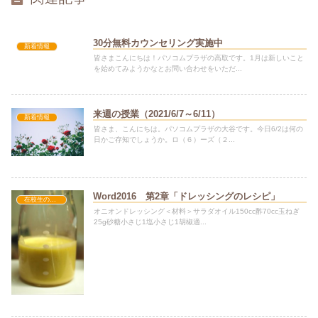
30分無料カウンセリング実施中
新着情報
皆さまこんにちは！パソコムプラザの高取です。1月は新しいこと
を始めてみようかなとお問い合わせをいただ...
来週の授業（2021/6/7～6/11）
新着情報
皆さま、こんにちは。パソコムプラザの大谷です。今日6/2は何の
日かご存知でしょうか。ロ（６）ーズ（２...
Word2016 第2章「ドレッシングのレシピ」
在校生の方へ
オニオンドレッシング＜材料＞サラダオイル150cc酢70cc玉ねぎ
25g砂糖小さじ1塩小さじ1胡椒適...