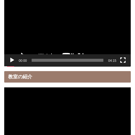
画
プ
レ
ー
ヤ
ー
00:00
04:15
教室の紹介
動
画
プ
レ
ー
ヤ