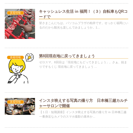
キャッシュレス生活 in 福岡！（３）自転車もQRコ
新着情報
ードで
皆さまこんにちは。パソコムプラザの柏井です。せっかく福岡にい
るのだから観光も楽しんでみましょうか。1...
第8回現在地に戻ってきましょう
新着情報
ゼロスマ、8回目は「現在地にもどってきましょう」。さぁ、始ま
りですもくじ 現在地に戻ってきましょう ...
インスタ映えする写真の撮り方 日本橋三越カルチ
新着情報
ャーサロンで開催
【１日・短期講座】インスタ映えする写真の撮り方 in 日本橋三越
一番身近なカメラのスマホ撮影の基本か...