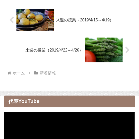
来週の授業（2019/4/15～4/19）
来週の授業（2019/4/22～4/26）
ホーム
新着情報
代表YouTube
動
画
プ
レ