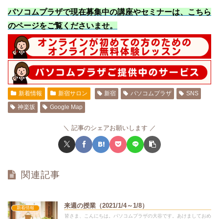
パソコムプラザで現在募集中の講座やセミナーは、こちら
のページをご覧くださいませ
。
新着情報
新宿サロン
新宿
パソコムプラザ
SNS
神楽坂
Google Map
記事のシェアお願いします
関連記事
来週の授業（2021/1/4～1/8）
新着情報
皆さま、こんにちは。パソコムプラザの大谷です。あけましておめ