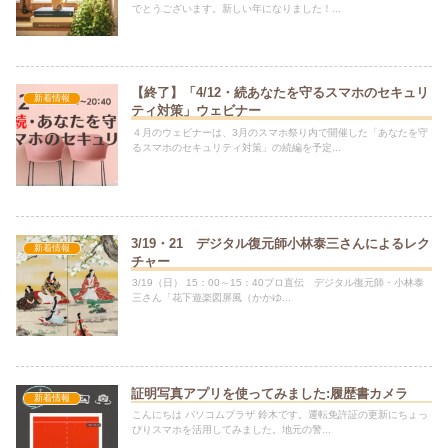
でとうございます。新しい年になりました！...
【終了】「4/12・続あなたを守るスマホのセキュリ
新着情報
ティ対策」ウェビナー
４月のウェビナーは、3月のスマホ祭り内で開催した「あなたを守
るスマホのセキュリティ対策」の続編を予定...
3/19・21 デジタル復元師小林泰三さんによるレク
新着情報
チャー
3/19（日） 15：00～15：40プロ直伝 デジタル復元師・小林泰
三さん「花下遊楽図屏風（かかゆ...
証明写真アプリを使ってみました:履歴書カメラ
新着情報
こんにちは パソコムプラザ 鈴木です。運転免許証の更新にちょっ
ぴりスマホを活用してみました。地元の警...