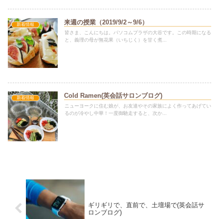
来週の授業（2019/9/2～9/6）
新着情報
皆さま、こんにちは。パソコムプラザの大谷です。この時期になる
と、義理の母が無花果（いちじく）を甘く煮...
Cold Ramen(英会話サロンブログ)
新着情報
ニューヨークに住む娘が、お友達やその家族によく作ってあげてい
るのが冷やし中華！一度御馳走すると、次か...
ギリギリで、直前で、土壇場で(英会話サ
ロンブログ)