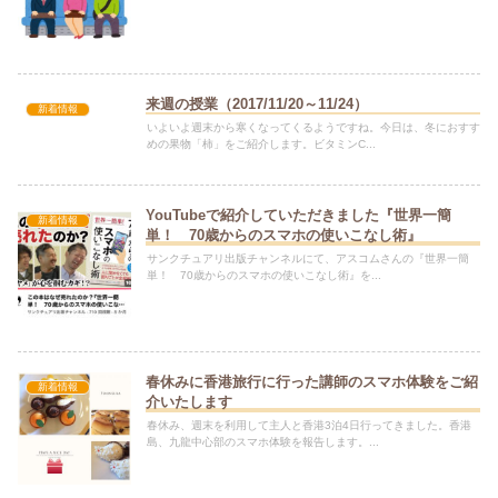
来週の授業（2017/11/20～11/24）
新着情報
いよいよ週末から寒くなってくるようですね。今日は、冬におすす
めの果物「柿」をご紹介します。ビタミンC...
YouTubeで紹介していただきました『世界一簡
新着情報
単！ 70歳からのスマホの使いこなし術』
サンクチュアリ出版チャンネルにて、アスコムさんの『世界一簡
単！ 70歳からのスマホの使いこなし術』を...
春休みに香港旅行に行った講師のスマホ体験をご紹
新着情報
介いたします
春休み、週末を利用して主人と香港3泊4日行ってきました。香港
島、九龍中心部のスマホ体験を報告します。...