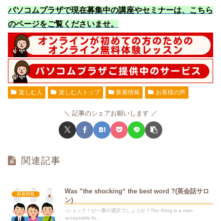
パソコムプラザで現在募集中の講座やセミナーは、こちら
のページをご覧くださいませ
。
楽しむ人
楽しむ人トップ
新着情報
お客様の声
記事のシェアお願いします
関連記事
Was ”the shocking“ the best word ?(英会話サロ
新着情報
ン)
-ショック！が一番の適訳でしょうか？The thing is a man
acceptable fo...