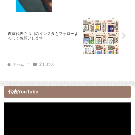
教室代表２つ目のインスタもフォローよ
ろしくお願いします
ホーム
楽しむ人
代表YouTube
動
画
プ
レ