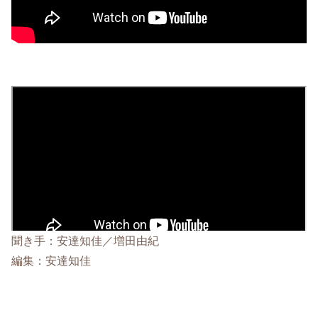
聞き手：安達知佳／増田由紀
編集：安達知佳