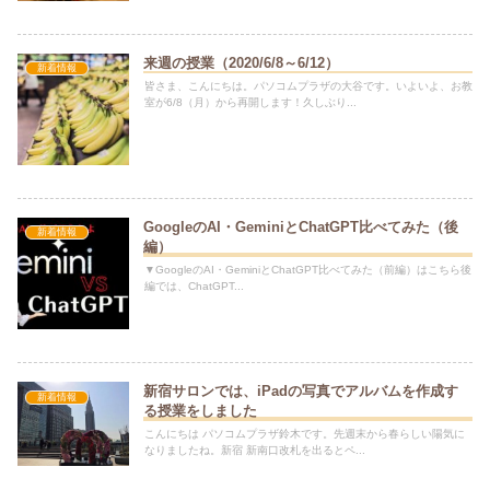
来週の授業（2020/6/8～6/12）
新着情報
皆さま、こんにちは。パソコムプラザの大谷です。いよいよ、お教
室が6/8（月）から再開します！久しぶり...
GoogleのAI・GeminiとChatGPT比べてみた（後
新着情報
編）
▼GoogleのAI・GeminiとChatGPT比べてみた（前編）はこちら後
編では、ChatGPT...
新宿サロンでは、iPadの写真でアルバムを作成す
新着情報
る授業をしました
こんにちは パソコムプラザ鈴木です。先週末から春らしい陽気に
なりましたね。新宿 新南口改札を出るとペ...