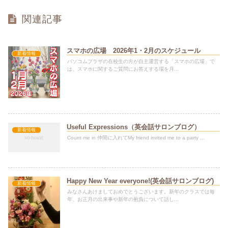
関連記事
スマホの広場 2026年1・2月のスケジュール
新着情報
パソコムプラザの在校生の方が自主運営する「スマホの広場」で
は、スマホに関するご質問にお答えする場を月...
Useful Expressions（英会話サロンブログ）
新着情報
Count me in 仲間に入れてMy friend invited me to a party ...
Happy New Year everyone!(英会話サロンブログ)
新着情報
みなさんあけましておめでとうございます。新年のクラスでは毎
年、お正月の出来事や新年の抱負について話し...