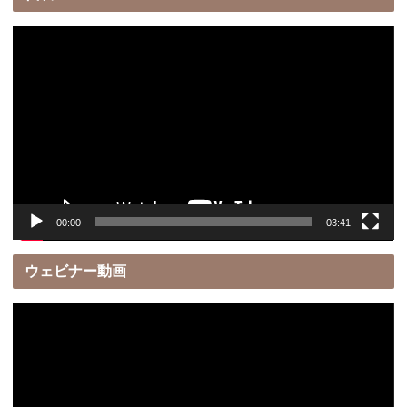
動
画
プ
レ
ー
ヤ
ー
00:00
03:41
ウェビナー動画
動
画
プ
レ
ー