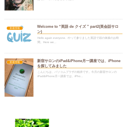
Welcome to “英語 de クイズ ” part2(英会話サロ
新着情報
ン)
Hello again everyone. -やって参りました英語で頭の体操のお時
間。Here we...
新宿サロンのiPad&iPhone月一講座では、iPhone
新着情報
を探してみました
こんにちは、パソコムプラザの柏井です。今月の新宿サロンの
iPad&iPhone月一講座では、iPho...