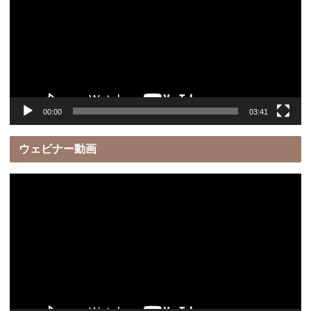
プ
レ
ー
ヤ
ー
00:00
03:41
ウェビナー動画
動
画
プ
レ
ー
ヤ
ー