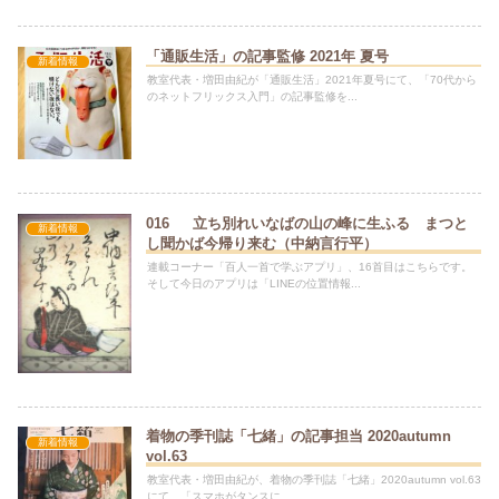
「通販生活」の記事監修 2021年 夏号
新着情報
教室代表・増田由紀が「通販生活」2021年夏号にて、「70代から
のネットフリックス入門」の記事監修を...
016 立ち別れいなばの山の峰に生ふる まつと
新着情報
し聞かば今帰り来む（中納言行平）
連載コーナー「百人一首で学ぶアプリ」、16首目はこちらです。
そして今日のアプリは「LINEの位置情報...
着物の季刊誌「七緒」の記事担当 2020autumn
新着情報
vol.63
教室代表・増田由紀が、着物の季刊誌「七緒」2020autumn vol.63
にて、「スマホがタンスに...