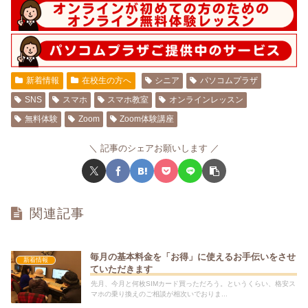
新着情報
在校生の方へ
シニア
パソコムプラザ
SNS
スマホ
スマホ教室
オンラインレッスン
無料体験
Zoom
Zoom体験講座
記事のシェアお願いします
関連記事
毎月の基本料金を「お得」に使えるお手伝いをさせ
新着情報
ていただきます
先月、今月と何枚SIMカード買っただろう。というくらい、格安ス
マホの乗り換えのご相談が相次いでおりま...