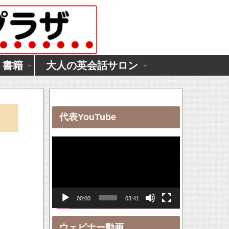
・書籍
大人の英会話サロン
代表YouTube
動
画
プ
レ
00:00
03:41
ー
ヤ
ウェビナー動画