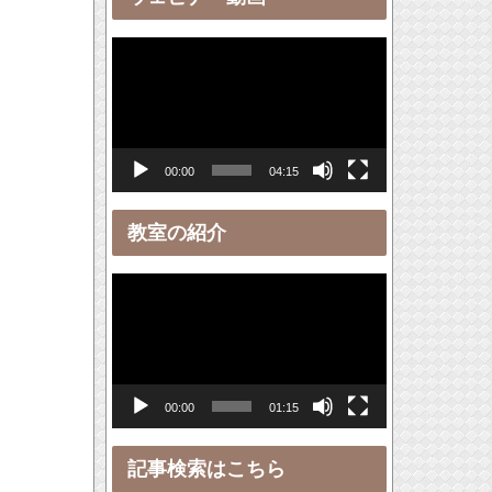
ー
動
画
プ
レ
00:00
04:15
ー
ヤ
教室の紹介
ー
動
画
プ
レ
00:00
01:15
ー
ヤ
記事検索はこちら
ー