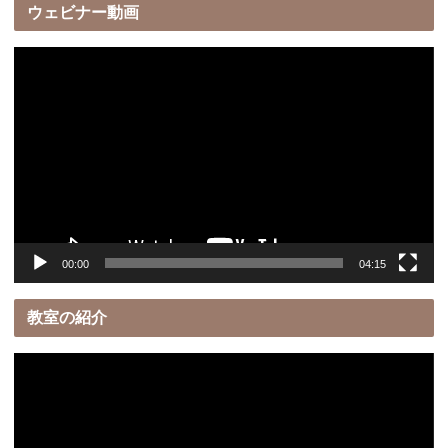
ウェビナー動画
動
画
プ
レ
ー
ヤ
ー
00:00
04:15
教室の紹介
動
画
プ
レ