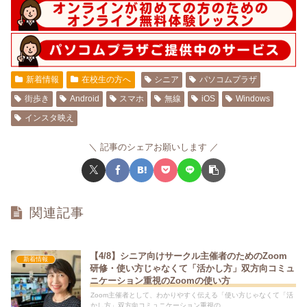
新着情報
在校生の方へ
シニア
パソコムプラザ
街歩き
Android
スマホ
無線
iOS
Windows
インスタ映え
記事のシェアお願いします
関連記事
【4/8】シニア向けサークル主催者のためのZoom
新着情報
研修・使い方じゃなくて「活かし方」双方向コミュ
ニケーション重視のZoomの使い方
Zoom主催者として、わかりやすく伝える「使い方じゃなくて「活
かし方」双方向コミュニケーション重視の...