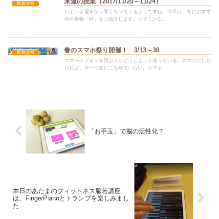
来週の授業（2017/11/20～11/24）
新着情報
いよいよ週末から寒くなってくるようですね。今日は、冬におすす
めの果物「柿」をご紹介します。ビタミンC...
春のスマホ祭り開催！ 3/13～30
新着情報
スマートフォンを買おうかどうしようか迷っている。スマホにした
けれど、今一つ使いこなせていない。スマホ...
「お手玉」で脳の活性化？
本日のあたまのフィットネス脳若講座
は、FingerPianoとトランプを楽しみまし
た