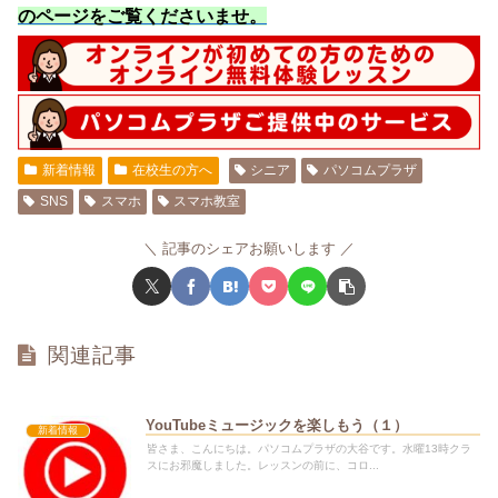
のページをご覧くださいませ
。
新着情報
在校生の方へ
シニア
パソコムプラザ
SNS
スマホ
スマホ教室
記事のシェアお願いします
関連記事
YouTubeミュージックを楽しもう（１）
新着情報
皆さま、こんにちは。パソコムプラザの大谷です。水曜13時クラ
スにお邪魔しました。レッスンの前に、コロ...