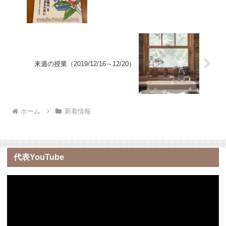
来週の授業（2019/12/16～12/20）
ホーム
新着情報
代表YouTube
動
画
プ
レ