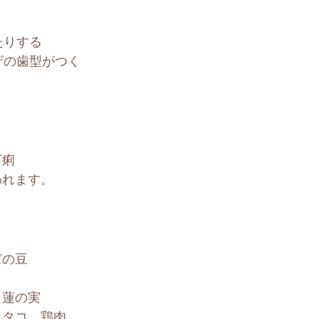
たりする
ザの歯型がつく
下痢
われます。
どの豆
、蓮の実
、タコ、鶏肉