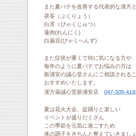
また夏バテを改善する代表的な漢方
茯苓（ぶくりょう）
白朮（びゃくじゅつ）
蓮肉(れんにく)
白扁豆(びゃくへんず)
また症状が重くて特に気になる方や
毎年のように夏バテでお悩みの方は
新浦安の誠心堂さんにご相談される
おすすめいたします。
漢方薬誠心堂新浦安店
047-305-419
夏は花火大会、盆踊りと楽しい
イベントが盛りだくさん
この季節を元気に過ごすため
体の調子をきちんと整えていきまし