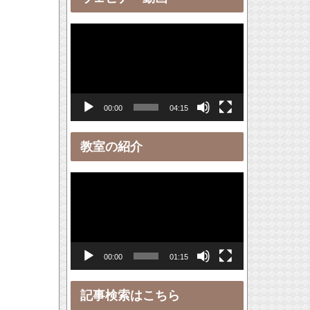
ー
動
画
プ
レ
00:00
04:15
ー
ヤ
教室の紹介
ー
動
画
プ
レ
00:00
01:15
ー
ヤ
記事検索はこちら
ー