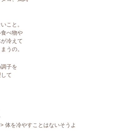
ないこと。
い食べ物や
体が冷えて
しまうの。
の調子を
理して
。
も
を
> 体を冷やすことはないそうよ