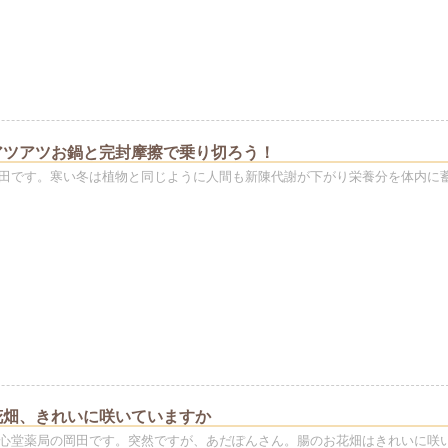
アツアツお鍋と完封摩擦で乗り切ろう！
田です。寒い冬は植物と同じように人間も新陳代謝が下がり栄養分を体内に
花畑、きれいに咲いていますか
心堂薬局の岡田です。突然ですが、あだぽんさん。腸のお花畑はきれいに咲