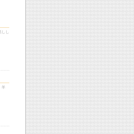
話しし
。羊