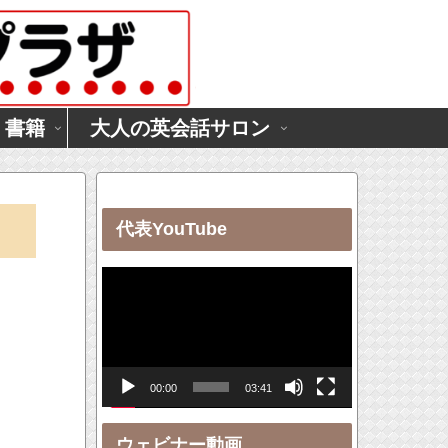
・書籍
大人の英会話サロン
代表YouTube
動
画
プ
レ
00:00
03:41
ー
ヤ
ウェビナー動画