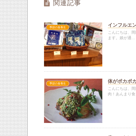
関連記事
インフルエ
季節の食養生
こんにちは、岡
ます。娘が通...
体がポカポ
季節の食養生
こんにちは、岡
肉！あんまり食..