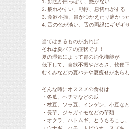
1. 顔色が白っぽく、艶がない
2. 疲れやすい、動悸、息切れがする
3. 食欲不振、胃がつかえたり痛かっ
4. 舌の色が淡い、舌の両縁にギザギ
当てはまるものがあれば
それは夏バテの症状です！
夏の湿気によって胃の消化機能が
低下して、食欲不振やだるさ、軟便
むくみなどの夏バテや夏痩せがあら
そんな時にオススメの食材は
・冬瓜、ヘチマなどの瓜
・枝豆、ソラ豆、インゲン、小豆な
・長芋、ジャガイモなどの芋類
・オクラ、ハトムギ、とうもろこし
・ウナギ、ハモ、トビウオ、スズキ