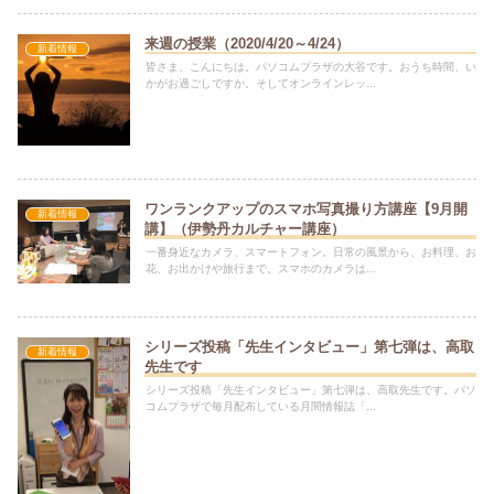
来週の授業（2020/4/20～4/24）
新着情報
皆さま、こんにちは。パソコムプラザの大谷です。おうち時間、い
かがお過ごしですか。そしてオンラインレッ...
ワンランクアップのスマホ写真撮り方講座【9月開
新着情報
講】（伊勢丹カルチャー講座）
一番身近なカメラ、スマートフォン。日常の風景から、お料理、お
花、お出かけや旅行まで。スマホのカメラは...
シリーズ投稿「先生インタビュー」第七弾は、高取
新着情報
先生です
シリーズ投稿「先生インタビュー」第七弾は、高取先生です。パソ
コムプラザで毎月配布している月間情報誌「...