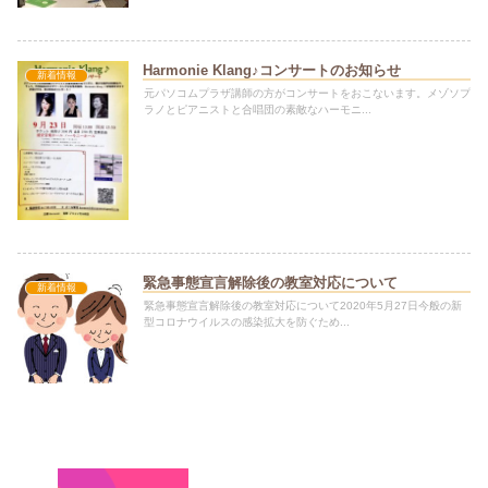
Harmonie Klang♪コンサートのお知らせ
新着情報
元パソコムプラザ講師の方がコンサートをおこないます。メゾソプ
ラノとピアニストと合唱団の素敵なハーモニ...
緊急事態宣言解除後の教室対応について
新着情報
緊急事態宣言解除後の教室対応について2020年5月27日今般の新
型コロナウイルスの感染拡大を防ぐため...