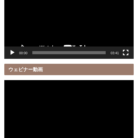
プ
レ
ー
ヤ
ー
00:00
03:41
ウェビナー動画
動
画
プ
レ
ー
ヤ
ー