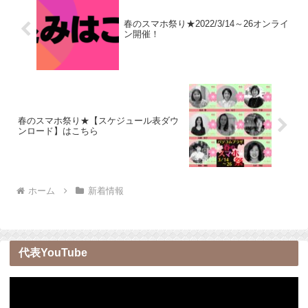
春のスマホ祭り★2022/3/14～26オンライ
ン開催！
春のスマホ祭り★【スケジュール表ダウ
ンロード】はこちら
ホーム
新着情報
代表YouTube
動
画