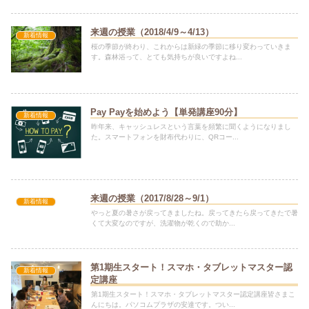
来週の授業（2018/4/9～4/13）
新着情報
桜の季節が終わり、これからは新緑の季節に移り変わっていきま
す。森林浴って、とても気持ちが良いですよね...
Pay Payを始めよう【単発講座90分】
新着情報
昨年来、キャッシュレスという言葉を頻繁に聞くようになりまし
た。スマートフォンを財布代わりに、QRコー...
来週の授業（2017/8/28～9/1）
新着情報
やっと夏の暑さが戻ってきましたね。戻ってきたら戻ってきたで暑
くて大変なのですが、洗濯物が乾くので助か...
第1期生スタート！スマホ・タブレットマスター認
新着情報
定講座
第1期生スタート！スマホ・タブレットマスター認定講座皆さまこ
んにちは。パソコムプラザの安達です。つい...