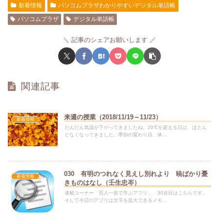
新着情報
パソコムプラザわかりやすいデジタル単語帳
パソコムプラザ
デジタル単語帳
記事のシェアお願いします
関連記事
来週の授業（2018/11/19～11/23）
新着情報
だんだん気温が下がってきましたね。20℃を超える日は、ほとん
どなくなってきました。季節の変わり目、体...
030 有明のつれなく見えし別れより 暁ばかり憂
新着情報
きものはなし（壬生忠岑）
連載コーナー「百人一首で学ぶアプリ」、30首目はこちらです。
そして今日のアプリは文字を拡大できるメモ...