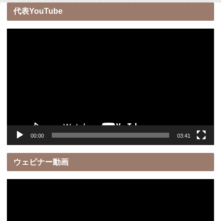
代表YouTube
動
画
プ
レ
ー
ヤ
ー
00:00
03:41
ウェビナー動画
動
画
プ