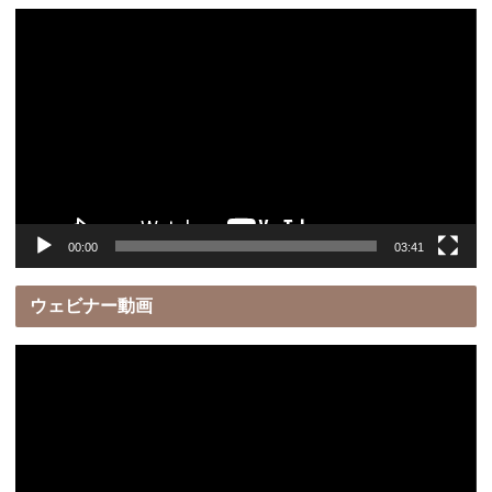
動
画
プ
レ
ー
ヤ
ー
00:00
03:41
ウェビナー動画
動
画
プ
レ
ー